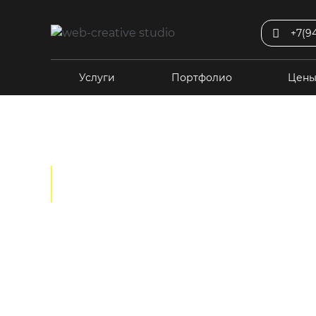
+7(9
Услуги
Портфолио
Цен
ПОРТФОЛИО
Вид проекта:
Landing Page
Доставка еды
Ин
Медицина
Образование
Сайт-