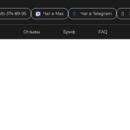
49)-374-89-95
Чат в Max
Чат в Telegram
ы
Отзывы
Бриф
FAQ
тернет-магазин
Корпоративный сайт
Лич
визитка
Сайт-каталог
Спорт
Сфера 