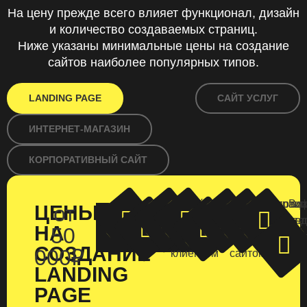
На цену прежде всего влияет функционал, дизайн
и количество создаваемых страниц.
Ниже указаны минимальные цены на создание
сайтов наиболее популярных типов.
LANDING PAGE
САЙТ УСЛУГ
ИНТЕРНЕТ-МАГАЗИН
КОРПОРАТИВНЫЙ САЙТ
Онлайн
Обучение
Регистрац
Сертиф
Ви
ЦЕНЫ
от
Индивидуальный
Настройка
Адаптивность
чат
работе
в
безопа
ред
ЗАКАЗАТЬ
НА
дизайн
рекламы
50
САЙТ
с
с
поисковик
SSL
кон
СОЗДАНИЕ
000₽
клиентом
сайтом
LANDING
PAGE