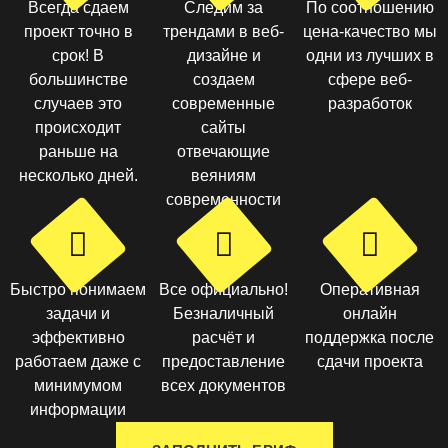
Всегда сдаем
Следим за
По соотношению
проект точно в
трендами в веб-
цена-качество мы
срок! В
дизайне и
одни из лучших в
большинстве
создаем
сфере веб-
случаев это
современные
разработок
происходит
сайты
раньше на
отвечающие
несколько дней.
веяниям
современности
Быстро понимаем
Все официально!
Оперативная
задачи и
Безналичный
онлайн
эффективно
расчёт и
поддержка после
работаем даже с
предоставление
сдачи проекта
минимумом
всех документов
информации