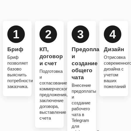
1
2
3
4
Бриф
КП,
Предоплата
Дизайн
договор
и
Бриф
Отрисовка
и счет
создание
позволяет
современног
базово
дизайна с
общего
Подготовка
выяснить
учетом
чата
и
потребности
ваших
согласование
Внесение
заказчика.
пожеланий
коммерческого
предоплаты
предложения,
и
заключение
создание
договора,
рабочего
выставление
чата в
счета
Telegram
для