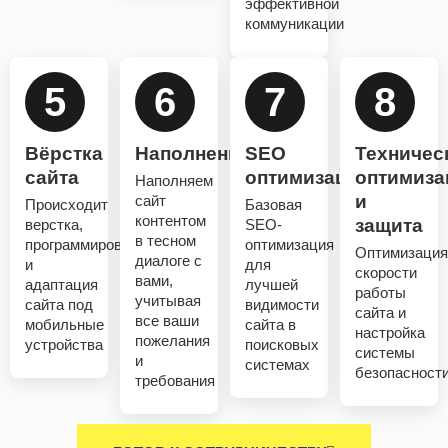
эффективной
коммуникации
5
6
7
8
Вёрстка
Наполнение
SEO
Техничес
сайта
оптимизация
оптимиза
Наполняем
и
сайт
Происходит
Базовая
контентом
защита
верстка,
SEO-
в тесном
программирование
оптимизация
Оптимизация
диалоге с
и
для
скорости
вами,
адаптация
лучшей
работы
учитывая
сайта под
видимости
сайта и
все ваши
мобильные
сайта в
настройка
пожелания
устройства
поисковых
системы
и
системах
безопасност
требования