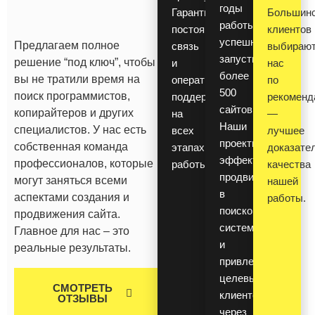
годы
Гарантируем
Большин
работы
постоянную
клиентов
успешно
Предлагаем полное
связь
выбираю
запустили
решение “под ключ”, чтобы
и
нас
более
вы не тратили время на
оперативную
по
500
поиск программистов,
поддержку
рекоменд
сайтов.
копирайтеров и других
на
—
Наши
специалистов. У нас есть
всех
лучшее
проекты
собственная команда
этапах
доказате
эффективно
профессионалов, которые
работы.
качества
продвигаются
могут заняться всеми
нашей
в
аспектами создания и
работы.
поисковых
продвижения сайта.
системах
Главное для нас – это
и
реальные результаты.
привлекают
целевых
СМОТРЕТЬ
клиентов
ОТЗЫВЫ
через