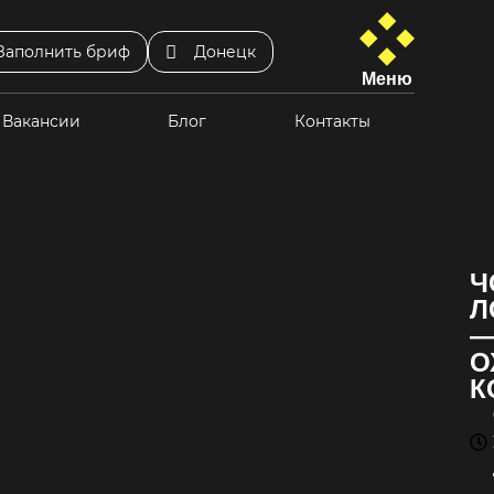
Заполнить бриф
Донецк
Меню
Вакансии
Блог
Контакты
Ч
Л
О
К