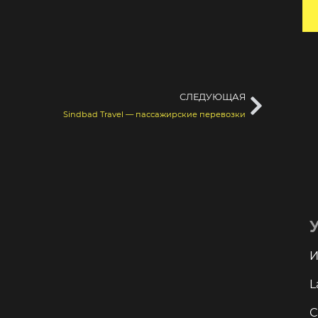
СЛЕДУЮЩАЯ
Sindbad Travel — пассажирские перевозки
И
L
С