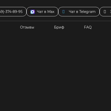
49)-374-89-95
Чат в Max
Чат в Telegram
ы
Отзывы
Бриф
FAQ