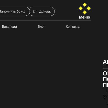
Заполнить бриф
Донецк
Меню
Вакансии
Блог
Контакты
А
О
П
П