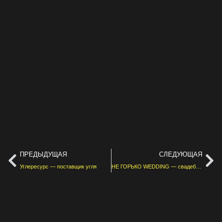
ПРЕДЫДУЩАЯ
СЛЕДУЮЩАЯ
Углересурс — поставщик угля
НЕ ГОРЬКО WEDDING — свадебное агентство