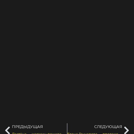
ПРЕДЫДУЩАЯ
СЛЕДУЮЩАЯ
Ластёна — магазин пошива штор
Елена Гончарова — продажа книги