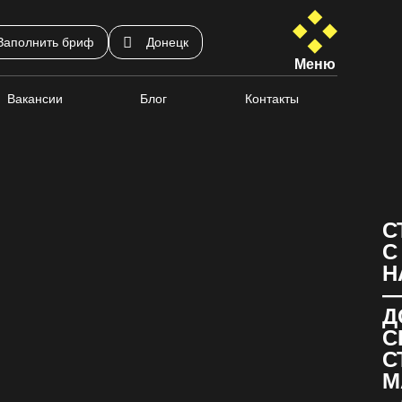
Заполнить бриф
Донецк
Меню
Вакансии
Блог
Контакты
С
С
Н
Д
С
С
М