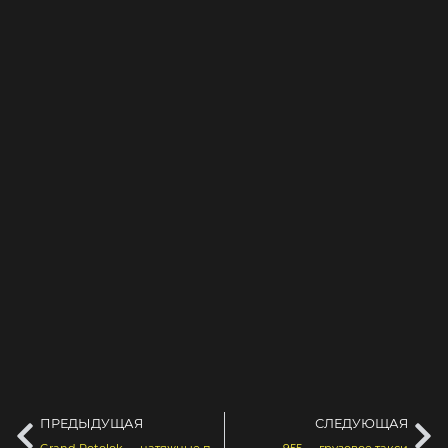
ПРЕДЫДУЩАЯ
СЛЕДУЮЩАЯ
Grand Potolok — натяжные потолки
955 — грузовое такси